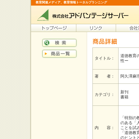
教育関連メディア、教育情報トータルプランニング
道徳教育
タイトル：
性ー
著 者：
阿久澤麻
新刊
カテゴリ：
書籍
「特別の
のある「
内 容：
ことを試
「道徳教
のヒント